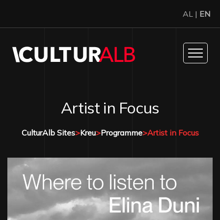
AL |
EN
Artist in Focus
CulturAlb Sites
>
Kreu
>
Programme
>
Artist in Focus