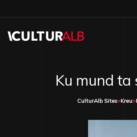
Ku mund ta s
CulturAlb Sites
>
Kreu
>