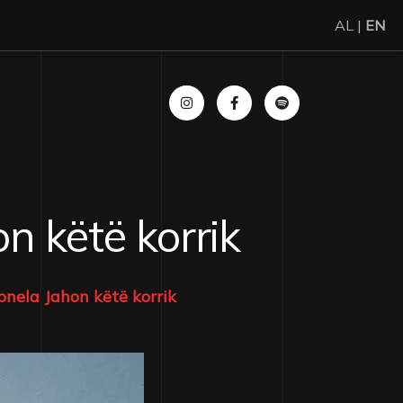
AL |
EN
n këtë korrik
nela Jahon këtë korrik