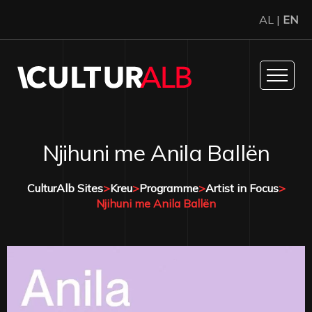
AL |
EN
Njihuni me Anila Ballën
CulturAlb Sites
>
Kreu
>
Programme
>
Artist in Focus
>
Njihuni me Anila Ballën