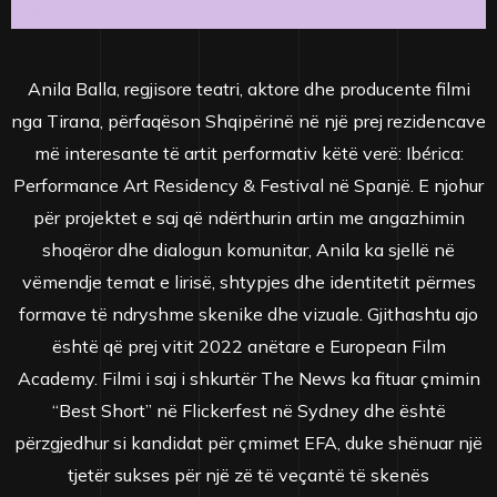
Anila Balla, regjisore teatri, aktore dhe producente filmi
nga Tirana, përfaqëson Shqipërinë në një prej rezidencave
më interesante të artit performativ këtë verë: Ibérica:
Performance Art Residency & Festival në Spanjë. E njohur
për projektet e saj që ndërthurin artin me angazhimin
shoqëror dhe dialogun komunitar, Anila ka sjellë në
vëmendje temat e lirisë, shtypjes dhe identitetit përmes
formave të ndryshme skenike dhe vizuale. Gjithashtu ajo
është që prej vitit 2022 anëtare e European Film
Academy. Filmi i saj i shkurtër The News ka fituar çmimin
“Best Short” në Flickerfest në Sydney dhe është
përzgjedhur si kandidat për çmimet EFA, duke shënuar një
tjetër sukses për një zë të veçantë të skenës