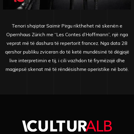
Tenori shqiptar Saimir Pirgu rikthehet në skenën e
Opernhaus Zürich me “Les Contes d’Hoffmann”, një nga
veprat më të dashura të repertorit francez. Nga data 28
qershor publiku zviceran do të ketë mundësinë të dëgjojë
live interpretimin e tij, i cili vazhdon të frymëzojë dhe
magjepsë skenat më të rëndësishme operistike në botë.