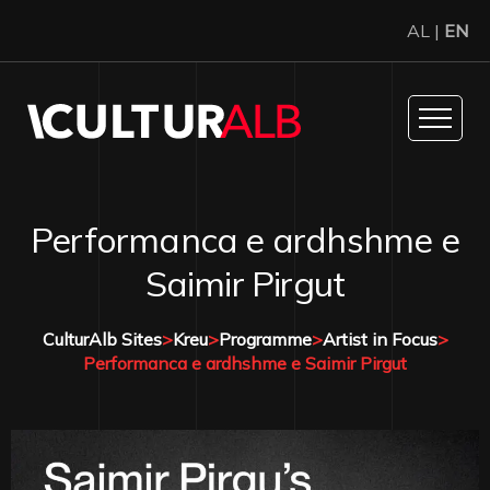
AL |
EN
Performanca e ardhshme e
Saimir Pirgut
CulturAlb Sites
>
Kreu
>
Programme
>
Artist in Focus
>
Performanca e ardhshme e Saimir Pirgut