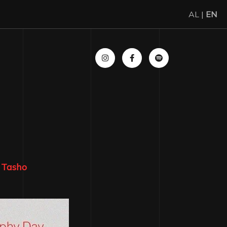
AL |
EN
 Tasho