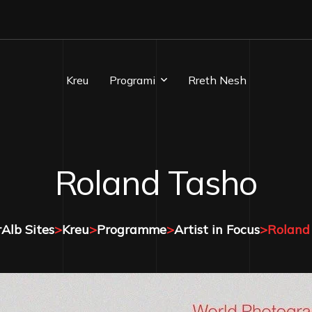
Kreu
Programi
Rreth Nesh
Albanian Playlist
Roland Tasho
Artist In Focus
Editorial
Alb Sites
>
Kreu
>
Programme
>
Artist in Focus
>
Roland
Event Coverage
Literary Corner