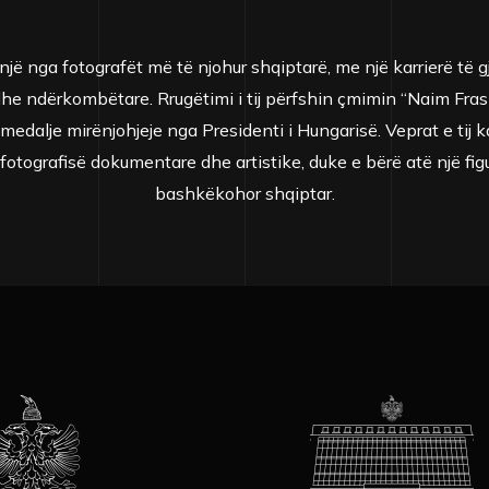
jë nga fotografët më të njohur shqiptarë, me një karrierë të g
 ndërkombëtare. Rrugëtimi i tij përfshin çmimin “Naim Frashëri
medalje mirënjohjeje nga Presidenti i Hungarisë. Veprat e tij k
fotografisë dokumentare dhe artistike, duke e bërë atë një figu
bashkëkohor shqiptar.