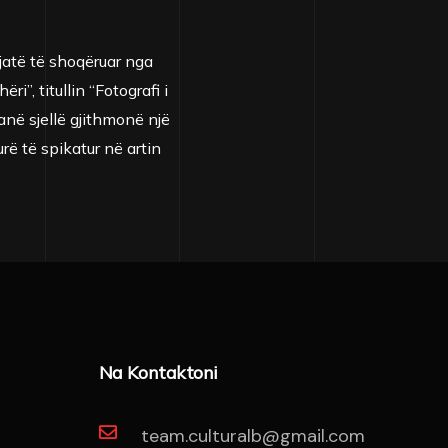
jatë të shoqëruar nga
”, titullin “Fotografi i
anë sjellë gjithmonë një
rë të spikatur në artin
Na Kontaktoni
team.culturalb@gmail.com